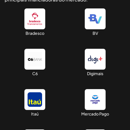
Bradesco
BV
C6
Digimais
Itaú
Mercado Pago