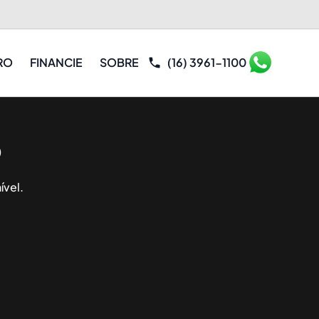
RO
FINANCIE
SOBRE
(16) 3961-1100
o
ível.